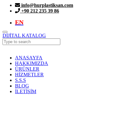
info@hurplastiksan.com
+90 212 235 39 86
EN
DİJİTAL KATALOG
ANASAYFA
HAKKIMIZDA
ÜRÜNLER
HİZMETLER
S.S.S
BLOG
İLETİŞİM